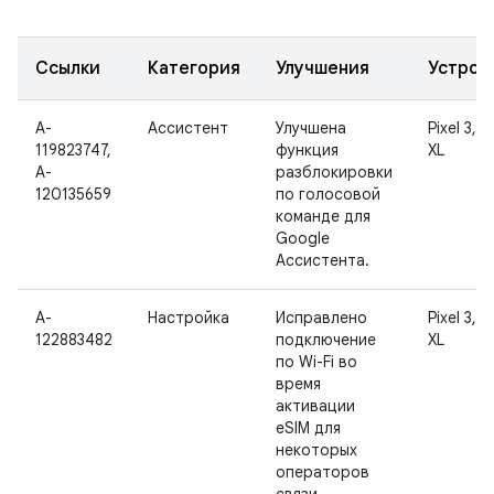
Ссылки
Категория
Улучшения
Устрой
A-
Ассистент
Улучшена
Pixel 3, P
119823747,
функция
XL
A-
разблокировки
120135659
по голосовой
команде для
Google
Ассистента.
A-
Настройка
Исправлено
Pixel 3, P
122883482
подключение
XL
по Wi-Fi во
время
активации
eSIM для
некоторых
операторов