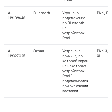
связи.
A-
Bluetooth
Улучшено
Pixel, Pix
119109648
подключение
по Bluetooth
на
устройствах
Pixel.
A-
Экран
Устранена
Pixel 3, P
119327025
причина, по
XL
которой экран
на некоторых
устройствах
Pixel 3
подсвечивался
при включении
заставки.