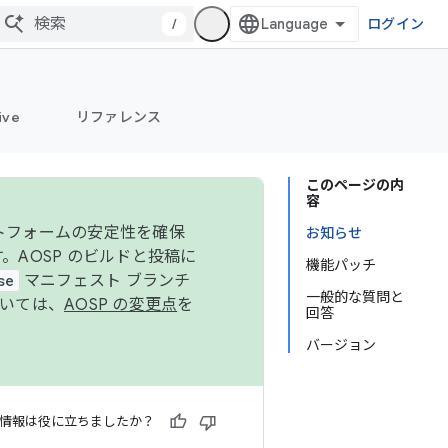
/
ログイン
ive
リファレンス
このページの内
容
ットフォームの安定性を確保
お知らせ
す。AOSP のビルドと投稿に
機能パッチ
se
マニフェスト ブランチ
一般的な質問と
ついては、
AOSP の変更点
を
回答
バージョン
情報は役に立ちましたか？