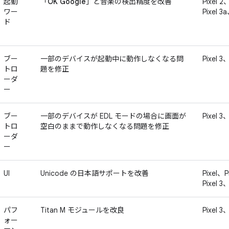
起動
「
OK Google
」と音楽の検出精度を改善
Pixel 2
ワー
Pixel 3a
ド
ブー
一部のデバイスが起動中に動作しなくなる問
Pixel 3、
トロ
題を修正
ーダ
ー
ブー
一部のデバイスが EDL モードの場合に画面が
Pixel 3
トロ
空白のままで動作しなくなる問題を修正
ーダ
ー
UI
Unicode の日本語サポートを改善
Pixel、P
Pixel 3
パフ
Titan M モジュールを改良
Pixel 3
ォー