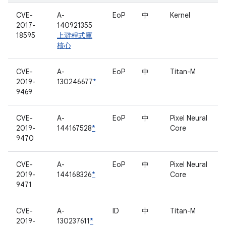
CVE-
A-
EoP
中
Kernel
2017-
140921355
18595
上游程式庫
核心
CVE-
A-
EoP
中
Titan-M
2019-
130246677
*
9469
CVE-
A-
EoP
中
Pixel Neural
2019-
144167528
*
Core
9470
CVE-
A-
EoP
中
Pixel Neural
2019-
144168326
*
Core
9471
CVE-
A-
ID
中
Titan-M
2019-
130237611
*