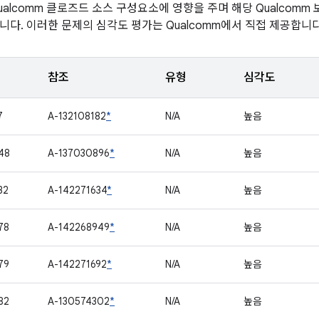
alcomm 클로즈드 소스 구성요소에 영향을 주며 해당 Qualcomm
니다. 이러한 문제의 심각도 평가는 Qualcomm에서 직접 제공합니다
참조
유형
심각도
7
A-132108182
*
N/A
높음
48
A-137030896
*
N/A
높음
32
A-142271634
*
N/A
높음
78
A-142268949
*
N/A
높음
79
A-142271692
*
N/A
높음
82
A-130574302
*
N/A
높음