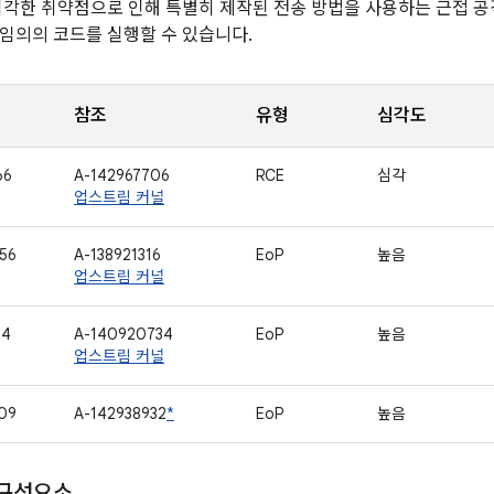
심각한 취약점으로 인해 특별히 제작된 전송 방법을 사용하는 근접 
임의의 코드를 실행할 수 있습니다.
참조
유형
심각도
66
A-142967706
RCE
심각
업스트림 커널
56
A-138921316
EoP
높음
업스트림 커널
14
A-140920734
EoP
높음
업스트림 커널
09
A-142938932
*
EoP
높음
 구성요소