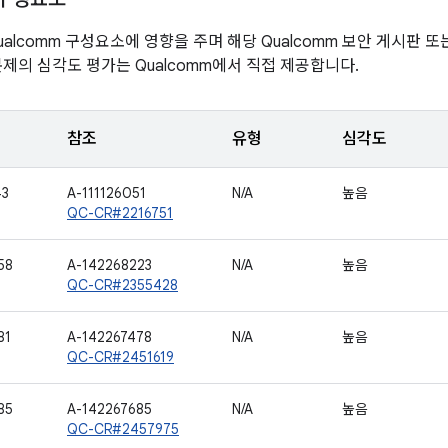
alcomm 구성요소에 영향을 주며 해당 Qualcomm 보안 게시판 
문제의 심각도 평가는 Qualcomm에서 직접 제공합니다.
참조
유형
심각도
43
A-111126051
N/A
높음
QC-CR#2216751
58
A-142268223
N/A
높음
QC-CR#2355428
81
A-142267478
N/A
높음
QC-CR#2451619
85
A-142267685
N/A
높음
QC-CR#2457975