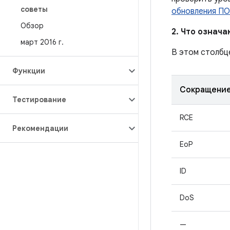
советы
обновления ПО
Обзор
2. Что означ
март 2016 г
.
В этом столбц
Функции
Сокращени
Тестирование
RCE
Рекомендации
EoP
ID
DoS
—