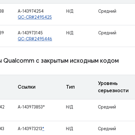
38
A-143974254
Н/Д
Средний
QC-CR#2495425
39
A-143973145
Н/Д
Средний
QC-CR#2495446
 Qualcomm с закрытым исходным кодом
Уровень
Ссылки
Тип
серьезности
42
A-143973853*
Н/Д
Средний
43
A-143973213
*
Н/Д
Средний