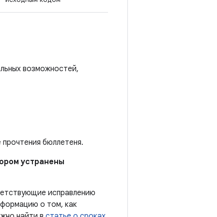
альных возможностей,
е прочтения бюллетеня.
отором устранены
тветствующие исправлению
формацию о том, как
ожно найти в
статье о сроках