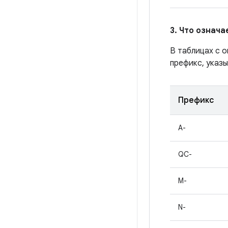
3. Что означ
В таблицах с 
префикс, указы
Префикс
A-
QC-
M-
N-