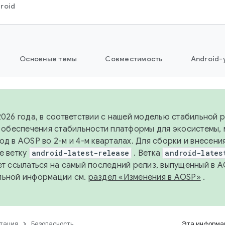
roid
Основные темы
Совместимость
Android-
2026 года, в соответствии с нашей моделью стабильной
я обеспечения стабильности платформы для экосистемы,
од в AOSP во 2-м и 4-м кварталах. Для сборки и внесени
е ветку
android-latest-release
. Ветка
android-lates
ет ссылаться на самый последний релиз, выпущенный в A
льной информации см.
раздел «Изменения в AOSP»
.
тация
Безопасность
Эта информац