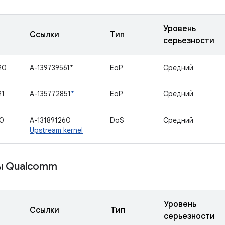
Уровень
Ссылки
Тип
серьезности
20
A-139739561*
EoP
Средний
21
A-135772851
*
EoP
Средний
0
A-131891260
DoS
Средний
Upstream kernel
ы Qualcomm
Уровень
Ссылки
Тип
серьезности