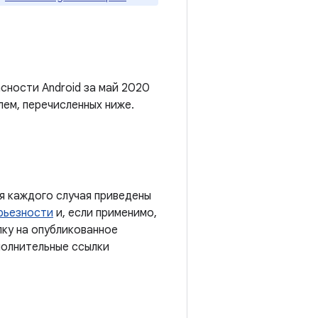
сности Android за май 2020
лем, перечисленных ниже.
я каждого случая приведены
рьезности
и, если применимо,
лку на опубликованное
полнительные ссылки