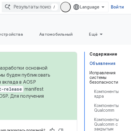
/
Войти
устройства
Автомобильный
Ещё
Содержание
Объявления
 разработки основной
Исправления
 мы будем публиковать
системы
я вклада в AOSP
безопасности
t-release
manifest
Компоненты
OSP. Для получения
ядра
Компоненты
Qualcomm
Компоненты
Qualcomm с
закрытым
ия оказалась полезной?