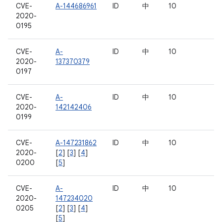
CVE-
A-144686961
ID
中
10
2020-
0195
CVE-
A-
ID
中
10
2020-
137370379
0197
CVE-
A-
ID
中
10
2020-
142142406
0199
CVE-
A-147231862
ID
中
10
2020-
[
2
] [
3
] [
4
]
0200
[
5
]
CVE-
A-
ID
中
10
2020-
147234020
0205
[
2
] [
3
] [
4
]
[
5
]