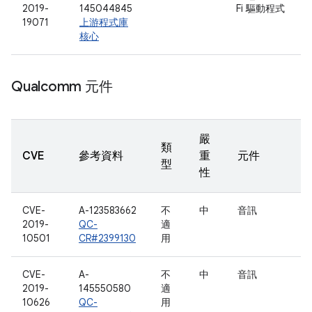
2019-
145044845
Fi 驅動程式
19071
上游程式庫
核心
Qualcomm 元件
嚴
類
CVE
參考資料
重
元件
型
性
CVE-
A-123583662
不
中
音訊
2019-
QC-
適
10501
CR#2399130
用
CVE-
A-
不
中
音訊
2019-
145550580
適
10626
QC-
用