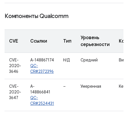
Компоненты Qualcomm
Уровень
CVE
Ссылки
Тип
Ком
серьезности
CVE-
A-148867174
Н/Д
Средний
Вид
2020-
QC-
3646
CR#2372396
CVE-
A-
–
Умеренная
Kern
2020-
148866841
3647
QC-
CR#2524431