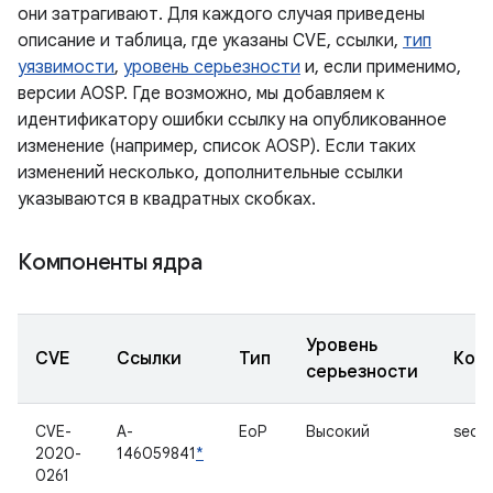
они затрагивают. Для каждого случая приведены
описание и таблица, где указаны CVE, ссылки,
тип
уязвимости
,
уровень серьезности
и, если применимо,
версии AOSP. Где возможно, мы добавляем к
идентификатору ошибки ссылку на опубликованное
изменение (например, список AOSP). Если таких
изменений несколько, дополнительные ссылки
указываются в квадратных скобках.
Компоненты ядра
Уровень
CVE
Ссылки
Тип
Ком
серьезности
CVE-
A-
EoP
Высокий
secc
2020-
146059841
*
0261