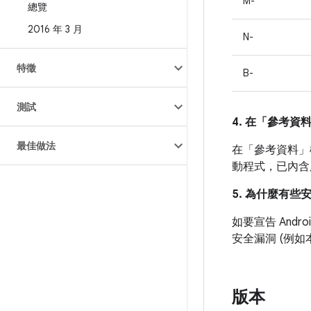
M-
總覽
2016 年 3 月
N-
特徵
B-
測試
4. 在「參考資
最佳做法
在「參考資料」
動程式，已內含
5. 為什麼有些
如要宣告 And
安全漏洞 (例
版本