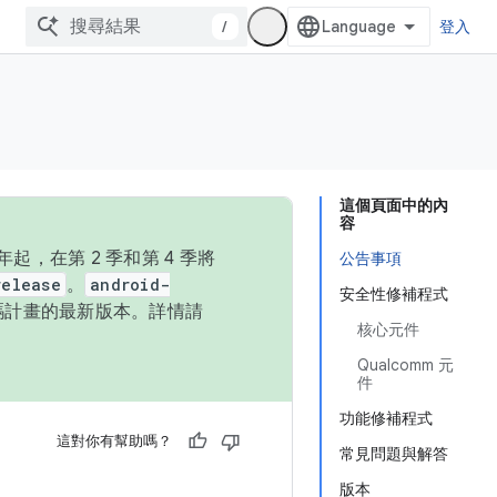
/
登入
這個頁面中的內
容
，在第 2 季和第 4 季將
公告事項
release
。
android-
安全性修補程式
始碼計畫的最新版本。詳情請
核心元件
Qualcomm 元
件
功能修補程式
這對你有幫助嗎？
常見問題與解答
版本