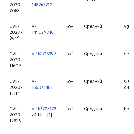
2020-
148267212
7053
CVE-
A-
EoP
Средний
vgac
2020-
149079016
8649
CVE-
A-153715399
EoP
Средний
stv0
2020-
11609
CVE-
A-
EoP
Средний
Фай
2020-
156071483
сист
12114
CVE-
A-156725178
EoP
Средний
Kern
2020-
v4.14 – [
1
]
12826