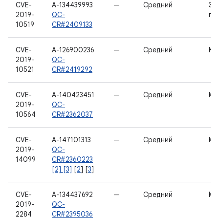
CVE-
A-134439993
—
Средний
Эк
2019-
QC-
гр
10519
CR#2409133
CVE-
A-126900236
—
Средний
Ker
2019-
QC-
10521
CR#2419292
CVE-
A-140423451
—
Средний
Ка
2019-
QC-
10564
CR#2362037
CVE-
A-147101313
—
Средний
Ка
2019-
QC-
14099
CR#2360223
[2] [3]
[
2
] [
3
]
CVE-
A-134437692
—
Средний
Ка
2019-
QC-
2284
CR#2395036