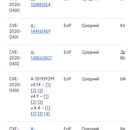
2020-
153881554
0430
CVE-
A-
EoP
Средний
Клав
2020-
144161459
0431
CVE-
A-
EoP
Средний
Дра
2020-
143560807
Most
0432
CVE-
A-151939299
EoP
Средний
blk-
2020-
v4.14 – [
1
]
0433
[
2
] [
3
]
v4.9 – [
1
]
[
2
] [
3
]
v.4.4 – [
1
]
[
2
] [
3
] [
4
]
CVE-
A-
EoP
Средний
Kern