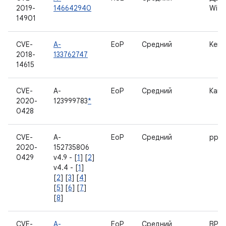
2019-
146642940
Wi-Fi
14901
CVE-
A-
EoP
Средний
Kern
2018-
133762747
14615
CVE-
A-
EoP
Средний
Кам
2020-
123999783
*
0428
CVE-
A-
EoP
Средний
pppo
2020-
152735806
0429
v4.9 - [
1
] [
2
]
v4.4 - [
1
]
[
2
] [
3
] [
4
]
[
5
] [
6
] [
7
]
[
8
]
CVE-
A-
EoP
Средний
BPF