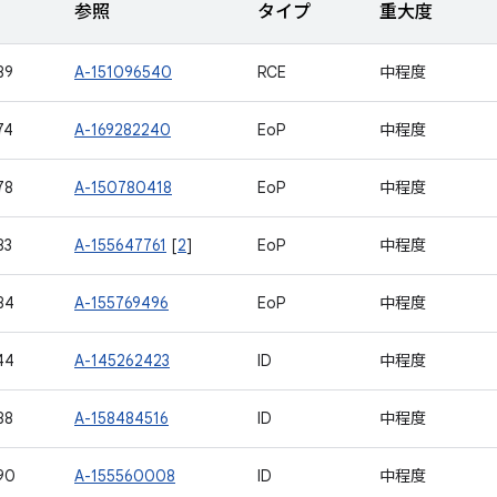
参照
タイプ
重大度
89
A-151096540
RCE
中程度
74
A-169282240
EoP
中程度
78
A-150780418
EoP
中程度
83
A-155647761
[
2
]
EoP
中程度
84
A-155769496
EoP
中程度
44
A-145262423
ID
中程度
88
A-158484516
ID
中程度
90
A-155560008
ID
中程度