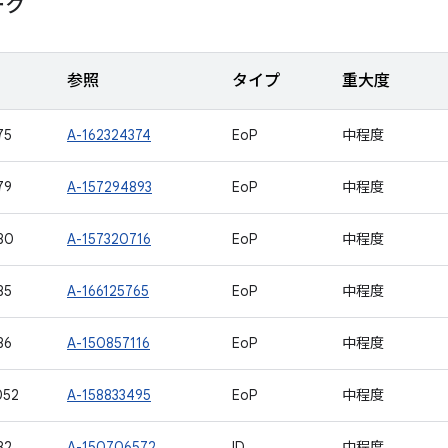
ーク
参照
タイプ
重大度
75
A-162324374
EoP
中程度
79
A-157294893
EoP
中程度
80
A-157320716
EoP
中程度
85
A-166125765
EoP
中程度
86
A-150857116
EoP
中程度
052
A-158833495
EoP
中程度
82
A-150706572
ID
中程度