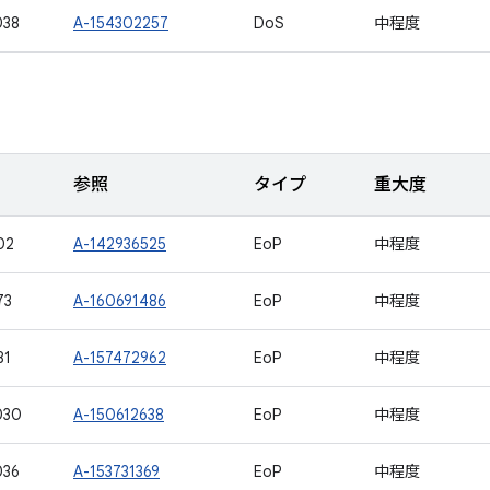
038
A-154302257
DoS
中程度
参照
タイプ
重大度
02
A-142936525
EoP
中程度
73
A-160691486
EoP
中程度
81
A-157472962
EoP
中程度
030
A-150612638
EoP
中程度
036
A-153731369
EoP
中程度