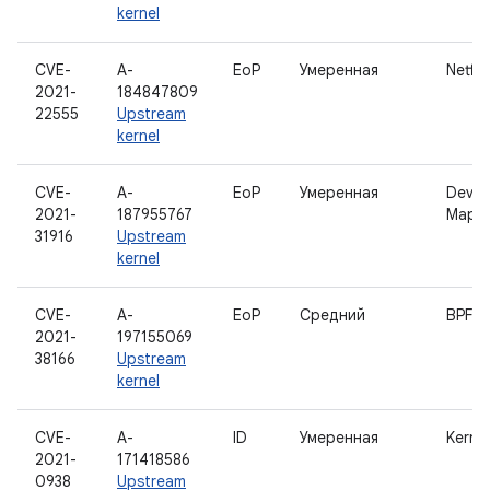
kernel
CVE-
A-
EoP
Умеренная
Netfilt
2021-
184847809
22555
Upstream
kernel
CVE-
A-
EoP
Умеренная
Devic
2021-
187955767
Mapp
31916
Upstream
kernel
CVE-
A-
EoP
Средний
BPF
2021-
197155069
38166
Upstream
kernel
CVE-
A-
ID
Умеренная
Kernel
2021-
171418586
0938
Upstream