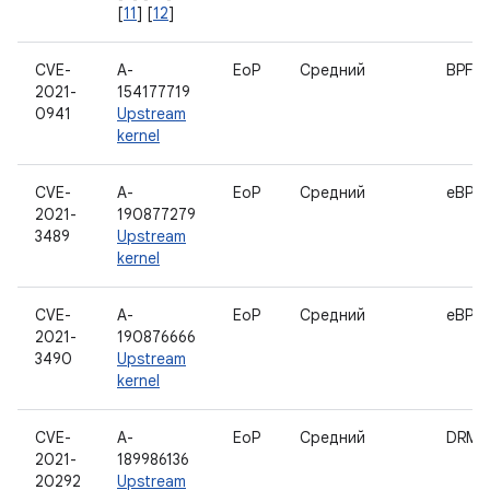
[
11
] [
12
]
CVE-
A-
EoP
Средний
BPF
2021-
154177719
0941
Upstream
kernel
CVE-
A-
EoP
Средний
eBPF
2021-
190877279
3489
Upstream
kernel
CVE-
A-
EoP
Средний
eBPF
2021-
190876666
3490
Upstream
kernel
CVE-
A-
EoP
Средний
DRM 
2021-
189986136
20292
Upstream