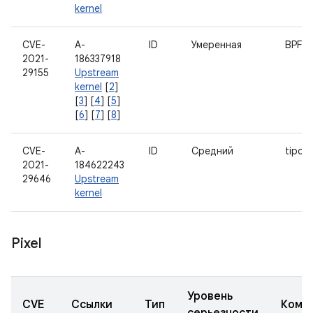
kernel
CVE-
A-
ID
Умеренная
BPF
2021-
186337918
29155
Upstream
kernel
[
2
]
[
3
] [
4
] [
5
]
[
6
] [
7
] [
8
]
CVE-
A-
ID
Средний
tipc 
2021-
184622243
29646
Upstream
kernel
Pixel
Уровень
CVE
Ссылки
Тип
Комп