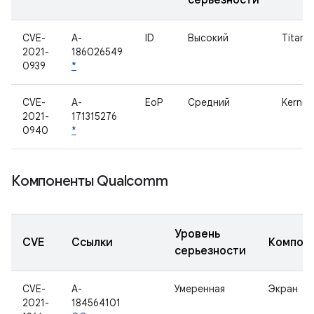
серьезности
CVE-
A-
ID
Высокий
Titan 
2021-
186026549
0939
*
CVE-
A-
EoP
Средний
Kernel
2021-
171315276
0940
*
Компоненты Qualcomm
Уровень
CVE
Ссылки
Компон
серьезности
CVE-
A-
Умеренная
Экран
2021-
184564101