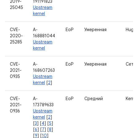
2019-
191191823
25045
Upstream
kernel
CVE-
A-
EoP
Умеренная
Huget
2020-
168881044
25285
Upstream
kernel
CVE-
A-
EoP
Умеренная
Сеть
2021-
168607263
0935
Upstream
kernel
[
2
]
CVE-
A-
EoP
Средний
Kernel
2021-
173789633
0936
Upstream
kernel
[
2
]
[
3
] [
4
] [
5
]
[
6
] [
7
] [
8
]
[
9
] [
10
]