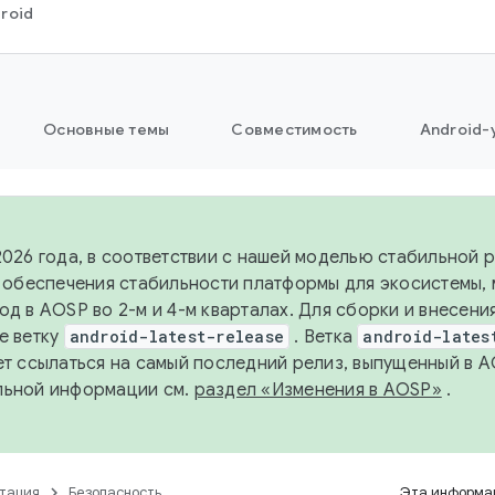
roid
Основные темы
Совместимость
Android-
2026 года, в соответствии с нашей моделью стабильной
я обеспечения стабильности платформы для экосистемы,
од в AOSP во 2-м и 4-м кварталах. Для сборки и внесени
е ветку
android-latest-release
. Ветка
android-lates
ет ссылаться на самый последний релиз, выпущенный в A
льной информации см.
раздел «Изменения в AOSP»
.
тация
Безопасность
Эта информац