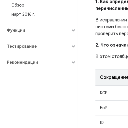
1. Как опред
Обзор
перечисленн
март 2016 г
.
В исправлении
системы безоп
Функции
проверить вер
2. Что означ
Тестирование
В этом столбц
Рекомендации
Сокращени
RCE
EoP
ID