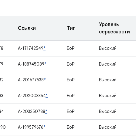
Уровень
Ссылки
Тип
серьезности
78
A-171742549
*
EoP
Высокий
79
A-188745089
*
EoP
Высокий
82
A-201677538
*
EoP
Высокий
83
A-202003354
*
EoP
Высокий
84
A-203250788
*
EoP
Высокий
490
A-199579676
*
EoP
Высокий