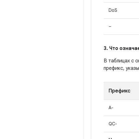
DoS
–
3. Что означ
В таблицах с 
префикс, указы
Префикс
A-
QC-