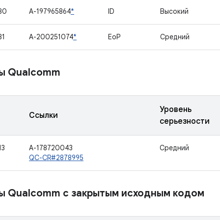
80
A-197965864
*
ID
Высокий
81
A-200251074
*
EoP
Средний
ы Qualcomm
Уровень
Ссылки
серьезности
13
A-178720043
Средний
QC-CR#2878995
ы Qualcomm с закрытым исходным кодом