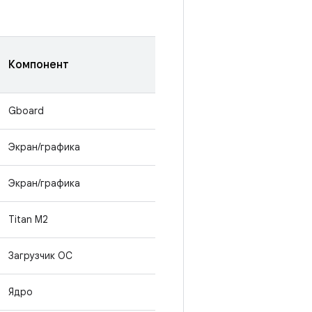
Компонент
Gboard
Экран/графика
Экран/графика
Titan M2
Загрузчик ОС
Ядро