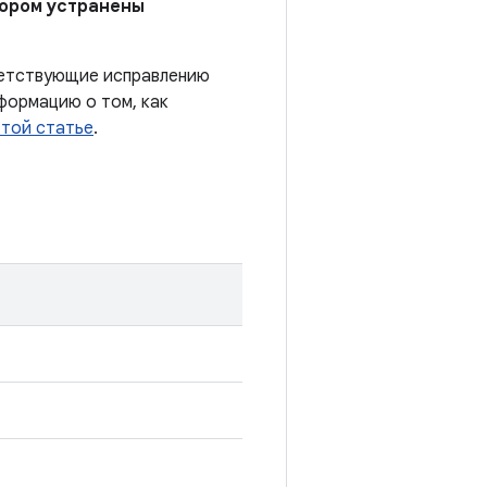
отором устранены
тветствующие исправлению
формацию о том, как
этой статье
.