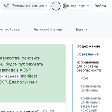
/
Войти
устройства
Автомобильный
Ещё
Содержание
Объявления
 разработки основной
Исправления
 мы будем публиковать
для системы
я вклада в AOSP
безопасности
t-release
manifest
Pixel
OSP. Для получения
Компоненты
Qualcomm
Компоненты
Qualcomm с
закрытым
исходным
ия оказалась полезной?