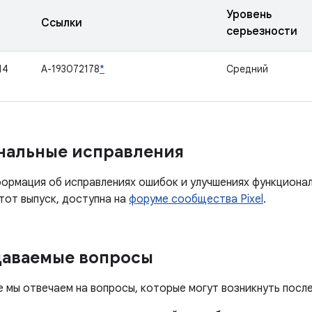
Уровень
Ссылки
серьезности
14
A-193072178
*
Средний
нальные исправления
ормация об исправлениях ошибок и улучшениях функциона
тот выпуск, доступна на
форуме сообщества Pixel
.
даваемые вопросы
е мы отвечаем на вопросы, которые могут возникнуть посл