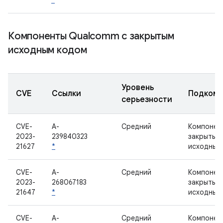
*
Компоненты Qualcomm с закрытым
исходным кодом
Уровень
CVE
Ссылки
Подкомп
серьезности
CVE-
A-
Средний
Компонен
2023-
239840323
закрытым
21627
*
исходным
CVE-
A-
Средний
Компонен
2023-
268067183
закрытым
21647
*
исходным
CVE-
A-
Средний
Компонен