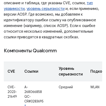
описание и таблица, где указаны CVE, ссылки,
тип
уязвимости
,
уровень серьезности
и, если применимо,
версии AOSP. Где возможно, мы добавляем к
идентификатору ошибки ссылку на опубликованное
изменение (например, список AOSP). Если к ошибке
относится несколько изменений, дополнительные
ссылки приводятся в квадратных скобках.
Компоненты Qualcomm
Уровень
CVE
Ссылки
Подком
серьезности
CVE-
A-
Средний
WLAN
2023-
268066858
21649
QC-
CR#3283695