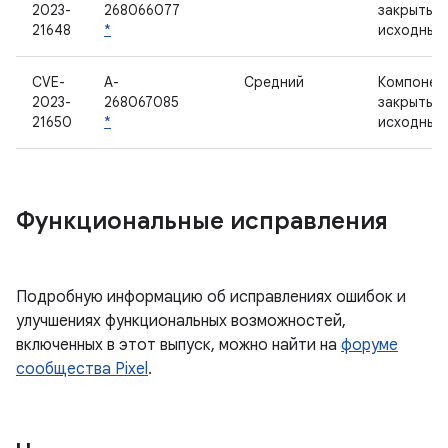
2023-
268066077
закрытым
21648
*
исходным
CVE-
A-
Средний
Компонен
2023-
268067085
закрытым
21650
*
исходным
Функциональные исправления
Подробную информацию об исправлениях ошибок и
улучшениях функциональных возможностей,
включенных в этот выпуск, можно найти на
форуме
сообщества Pixel
.