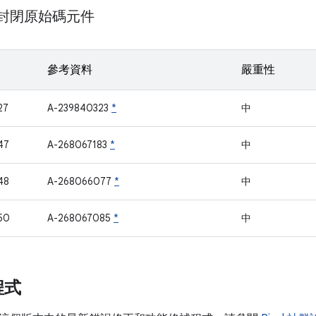
m 封閉原始碼元件
參考資料
嚴重性
27
A-239840323
*
中
47
A-268067183
*
中
48
A-268066077
*
中
50
A-268067085
*
中
程式