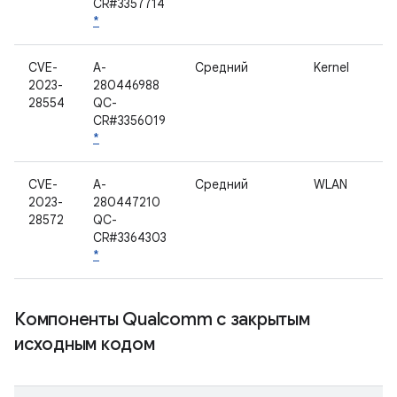
CR#3357714
*
CVE-
A-
Средний
Kernel
2023-
280446988
28554
QC-
CR#3356019
*
CVE-
A-
Средний
WLAN
2023-
280447210
28572
QC-
CR#3364303
*
Компоненты Qualcomm с закрытым
исходным кодом