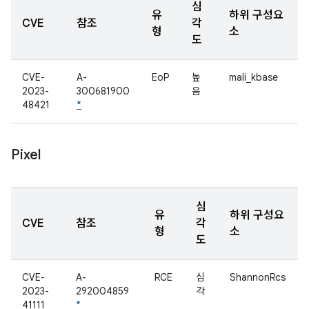
심
유
하위 구성요
CVE
참조
각
형
소
도
CVE-
A-
EoP
높
mali_kbase
2023-
300681900
음
48421
*
Pixel
심
유
하위 구성요
CVE
참조
각
형
소
도
CVE-
A-
RCE
심
ShannonRcs
2023-
292004859
각
41111
*