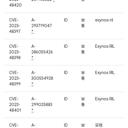
48420
CVE-
A-
ID
보
exynos-ril
2023-
293719047
통
48397
*
CVE-
A-
ID
보
Exynos RIL
2023-
286055426
통
48398
*
CVE-
A-
ID
보
Exynos RIL
2023-
300554928
통
48399
*
CVE-
A-
ID
보
Exynos RIL
2023-
299025883
통
48401
*
CVE-
A-
ID
보
모뎀