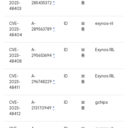
2023-
285435372
*
통
48403
CVE-
A-
ID
보
exynos-ril
2023-
289563789
*
통
48404
CVE-
A-
ID
보
Exynos RIL
2023-
295653694
*
통
48408
CVE-
A-
ID
보
Exynos RIL
2023-
296748229
*
통
48411
CVE-
A-
ID
보
gchips
2023-
213170949
*
통
48412