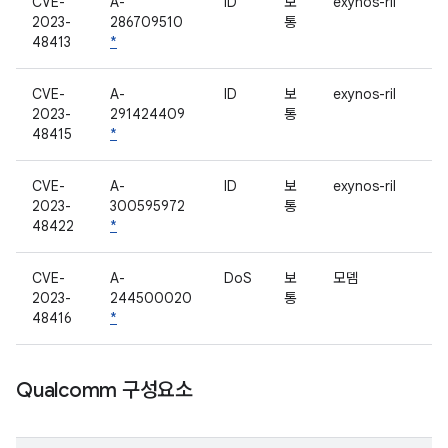
CVE-
A-
ID
보
exynos-ril
2023-
286709510
통
48413
*
CVE-
A-
ID
보
exynos-ril
2023-
291424409
통
48415
*
CVE-
A-
ID
보
exynos-ril
2023-
300595972
통
48422
*
CVE-
A-
DoS
보
모뎀
2023-
244500020
통
48416
*
Qualcomm 구성요소