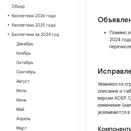
Обзор
бюллетени 2026 года
Объявле
бюллетени 2025 года
Помимо ис
Бюллетени за 2024 год
2024 год
Декабрь
перечисл
Ноябрь
Октябрь
Исправле
Сентябрь
Август
Уязвимости сг
Июль
описание и таб
версии AOSP. 
Июнь
изменение (нап
Май
указываются в
Апрель
Март
Компонент