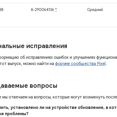
38
A-290064136
*
Средний
нальные исправления
ормацию об исправлениях ошибок и улучшениях функцион
тот выпуск, можно найти на
форуме сообщества Pixel
.
даваемые вопросы
е мы отвечаем на вопросы, которые могут возникнуть посл
елить, установлено ли на устройстве обновление, в к
ые проблемы?