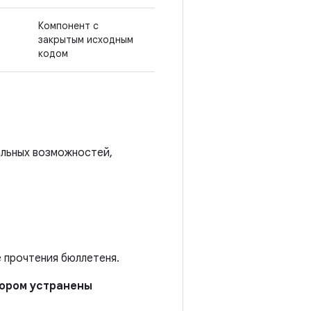
Компонент с
закрытым исходным
кодом
альных возможностей,
е прочтения бюллетеня.
отором устранены