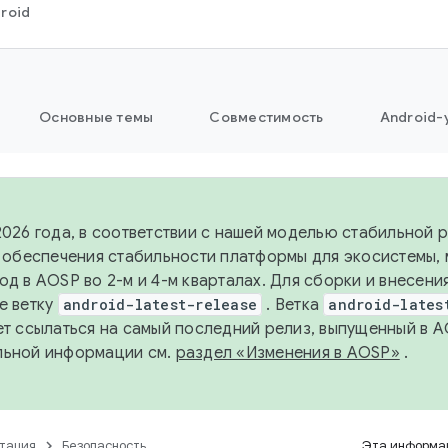
roid
Основные темы
Совместимость
Android-
2026 года, в соответствии с нашей моделью стабильной
я обеспечения стабильности платформы для экосистемы,
од в AOSP во 2-м и 4-м кварталах. Для сборки и внесени
е ветку
android-latest-release
. Ветка
android-lates
ет ссылаться на самый последний релиз, выпущенный в A
льной информации см.
раздел «Изменения в AOSP»
.
тация
Безопасность
Эта информац