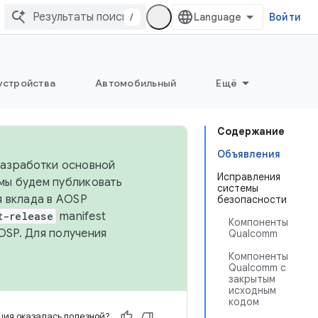
/
Войти
устройства
Автомобильный
Ещё
Содержание
Объявления
 разработки основной
Исправления
 мы будем публиковать
системы
я вклада в AOSP
безопасности
t-release
manifest
Компоненты
OSP. Для получения
Qualcomm
Компоненты
Qualcomm с
закрытым
исходным
кодом
ия оказалась полезной?