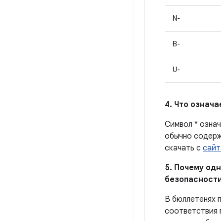
N-
B-
U-
4. Что означ
Символ * означ
обычно содерж
скачать с
сайт
5. Почему од
безопасности
В бюллетенях 
соответствия 