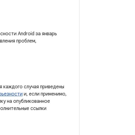
сности Android за январь
вления проблем,
я каждого случая приведены
рьезности
и, если применимо,
лку на опубликованное
полнительные ссылки