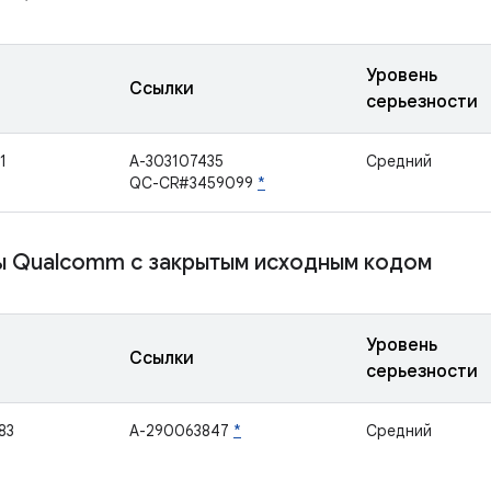
Уровень
Ссылки
серьезности
1
A-303107435
Средний
QC-CR#3459099
*
 Qualcomm с закрытым исходным кодом
Уровень
Ссылки
серьезности
83
A-290063847
*
Средний