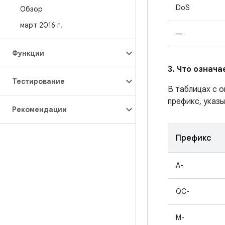
DoS
Обзор
март 2016 г
.
—
Функции
3. Что означ
Тестирование
В таблицах с 
префикс, указы
Рекомендации
Префикс
A-
QC-
M-