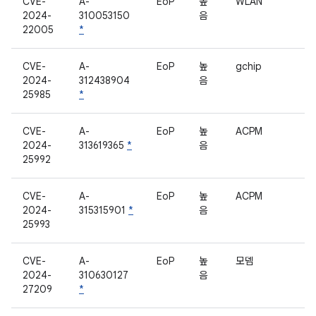
CVE-
A-
EoP
높
WLAN
2024-
310053150
음
22005
*
CVE-
A-
EoP
높
gchip
2024-
312438904
음
25985
*
CVE-
A-
EoP
높
ACPM
2024-
313619365
*
음
25992
CVE-
A-
EoP
높
ACPM
2024-
315315901
*
음
25993
CVE-
A-
EoP
높
모뎀
2024-
310630127
음
27209
*