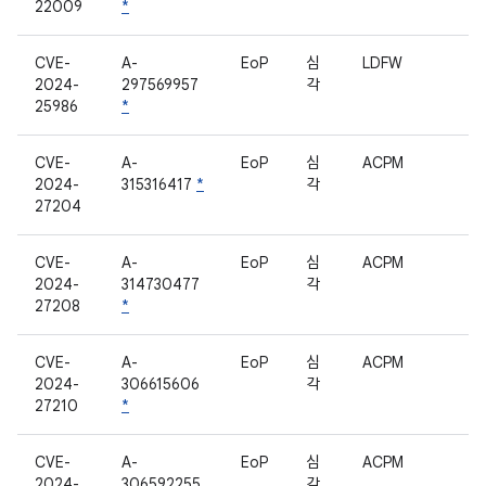
22009
*
CVE-
A-
EoP
심
LDFW
2024-
297569957
각
25986
*
CVE-
A-
EoP
심
ACPM
2024-
315316417
*
각
27204
CVE-
A-
EoP
심
ACPM
2024-
314730477
각
27208
*
CVE-
A-
EoP
심
ACPM
2024-
306615606
각
27210
*
CVE-
A-
EoP
심
ACPM
2024-
306592255
각