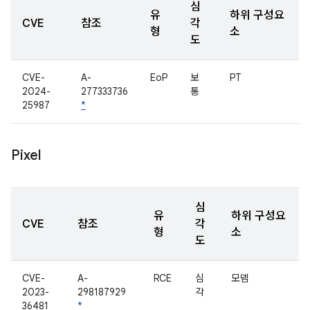
심
유
하위 구성요
CVE
참조
각
형
소
도
CVE-
A-
EoP
보
PT
2024-
277333736
통
25987
*
Pixel
심
유
하위 구성요
CVE
참조
각
형
소
도
CVE-
A-
RCE
심
모뎀
2023-
298187929
각
36481
*