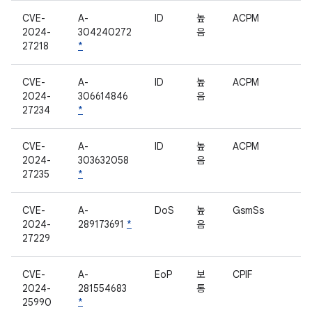
CVE-
A-
ID
높
ACPM
2024-
304240272
음
27218
*
CVE-
A-
ID
높
ACPM
2024-
306614846
음
27234
*
CVE-
A-
ID
높
ACPM
2024-
303632058
음
27235
*
CVE-
A-
DoS
높
GsmSs
2024-
289173691
*
음
27229
CVE-
A-
EoP
보
CPIF
2024-
281554683
통
25990
*