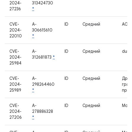
2024-
313424730
27236
*
CVE-
A-
ID
Средний
ACP
2024-
306615610
22010
*
CVE-
A-
ID
Средний
dump
2024-
312681873
*
25984
CVE-
A-
ID
Средний
Дра
2024-
298264460
граф
25989
*
проц
CVE-
A-
ID
Средний
Мод
2024-
278886328
27206
*