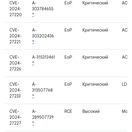
CVE-
A-
EoP
Критический
ACP
2024-
303784655
27220
*
CVE-
A-
EoP
Критический
ACP
2024-
303202436
27221
*
CVE-
A-315313461
EoP
Критический
ACP
2024-
*
27226
CVE-
A-
EoP
Критический
LDF
2024-
313507768
27233
*
CVE-
A-
RCE
Высокий
Мод
2024-
289507739
27227
*