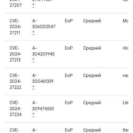
27207
*
CVE-
A-
EoP
Средний
Мод
2024-
306002547
27211
*
CVE-
A-
EoP
Средний
rild_
2024-
304201945
27213
*
CVE-
A-
EoP
Средний
наст
2024-
300461339
27222
*
CVE-
A-
EoP
Средний
Littl
2024-
309476533
27224
*
CVE-
A-
EoP
Средний
Kerne