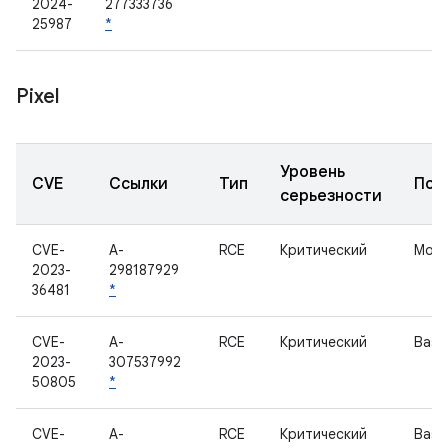
2024-
277333736
25987
*
Pixel
Уровень
CVE
Ссылки
Тип
Под
серьезности
CVE-
A-
RCE
Критический
Мод
2023-
298187929
36481
*
CVE-
A-
RCE
Критический
Base
2023-
307537992
50805
*
CVE-
A-
RCE
Критический
Base