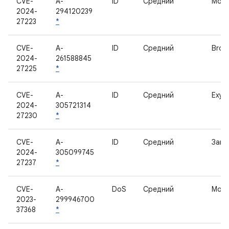
CVE-
A-
ID
Средний
Мод
2024-
294120239
27223
*
CVE-
A-
ID
Средний
Broa
2024-
261588845
27225
*
CVE-
A-
ID
Средний
Exyno
2024-
305721314
27230
*
CVE-
A-
ID
Средний
Загр
2024-
305099745
27237
*
CVE-
A-
DoS
Средний
Мод
2023-
299946700
37368
*