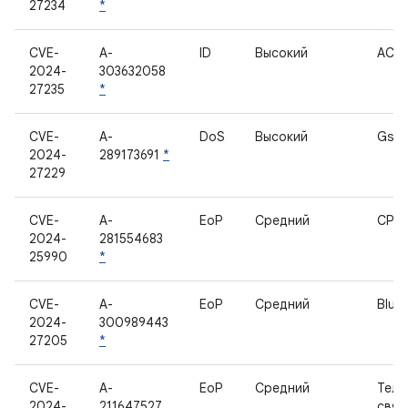
27234
*
CVE-
A-
ID
Высокий
ACP
2024-
303632058
27235
*
CVE-
A-
DoS
Высокий
Gsm
2024-
289173691
*
27229
CVE-
A-
EoP
Средний
CPIF
2024-
281554683
25990
*
CVE-
A-
EoP
Средний
Blue
2024-
300989443
27205
*
CVE-
A-
EoP
Средний
Теле
2024-
211647527
связ