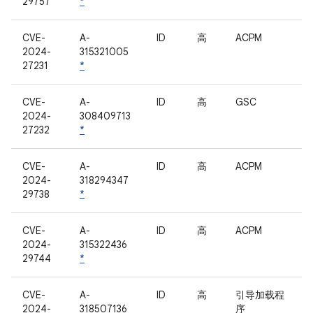
29757
*
CVE-
A-
ID
高
ACPM
2024-
315321005
27231
*
CVE-
A-
ID
高
GSC
2024-
308409713
27232
*
CVE-
A-
ID
高
ACPM
2024-
318294347
29738
*
CVE-
A-
ID
高
ACPM
2024-
315322436
29744
*
CVE-
A-
ID
高
引导加载程
2024-
318507136
序