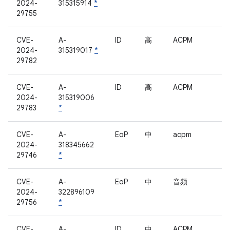
2024-
315315914
*
29755
CVE-
A-
ID
高
ACPM
2024-
315319017
*
29782
CVE-
A-
ID
高
ACPM
2024-
315319006
29783
*
CVE-
A-
EoP
中
acpm
2024-
318345662
29746
*
CVE-
A-
EoP
中
音频
2024-
322896109
29756
*
CVE-
A-
ID
中
ACPM