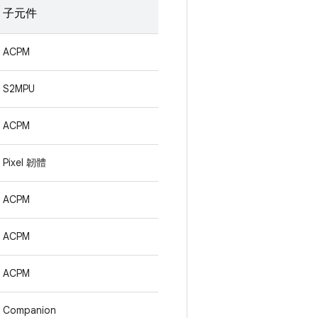
子元件
ACPM
S2MPU
ACPM
Pixel 韌體
ACPM
ACPM
ACPM
Companion