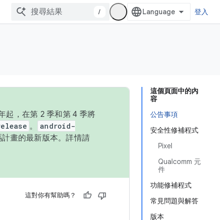
/
登入
這個頁面中的內
容
，在第 2 季和第 4 季將
公告事項
release
。
android-
安全性修補程式
始碼計畫的最新版本。詳情請
Pixel
Qualcomm 元
件
功能修補程式
這對你有幫助嗎？
常見問題與解答
版本