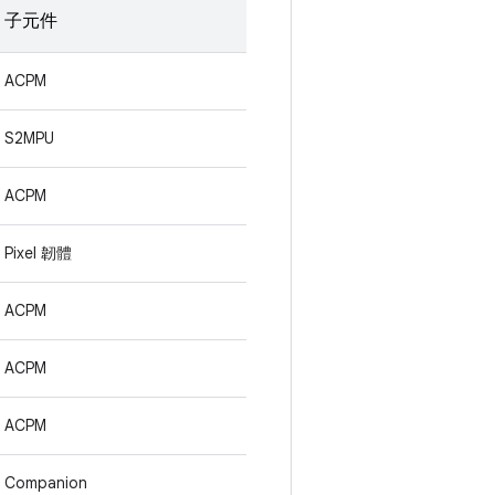
子元件
ACPM
S2MPU
ACPM
Pixel 韌體
ACPM
ACPM
ACPM
Companion