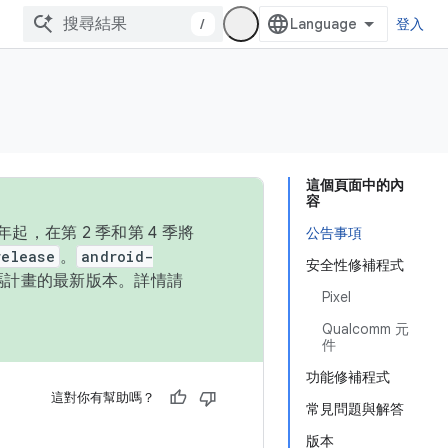
/
登入
這個頁面中的內
容
，在第 2 季和第 4 季將
公告事項
release
。
android-
安全性修補程式
始碼計畫的最新版本。詳情請
Pixel
Qualcomm 元
件
功能修補程式
這對你有幫助嗎？
常見問題與解答
版本