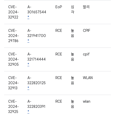
CVE-
A-
EoP
심
말리
2024-
301657544
각
32922
*
CVE-
A-
RCE
높
CPIF
2024-
321941700
음
29786
*
CVE-
A-
RCE
높
cpif
2024-
321714444
음
32905
*
CVE-
A-
RCE
높
WLAN
2024-
322820125
음
32913
*
CVE-
A-
RCE
높
wlan
2024-
322820391
음
32925
*