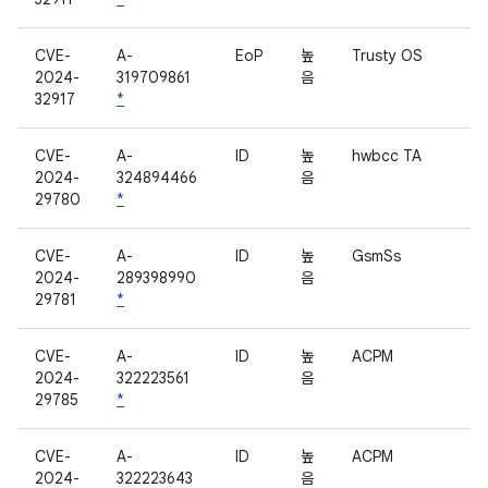
CVE-
A-
EoP
높
Trusty OS
2024-
319709861
음
32917
*
CVE-
A-
ID
높
hwbcc TA
2024-
324894466
음
29780
*
CVE-
A-
ID
높
GsmSs
2024-
289398990
음
29781
*
CVE-
A-
ID
높
ACPM
2024-
322223561
음
29785
*
CVE-
A-
ID
높
ACPM
2024-
322223643
음