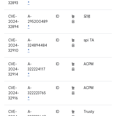
32893
*
CVE-
A-
ID
높
모뎀
2024-
295200489
음
32894
*
CVE-
A-
ID
높
spi TA
2024-
324894484
음
32910
*
CVE-
A-
ID
높
ACPM
2024-
322224117
음
32914
*
CVE-
A-
ID
높
ACPM
2024-
322223765
음
32916
*
CVE-
A-
ID
높
Trusty