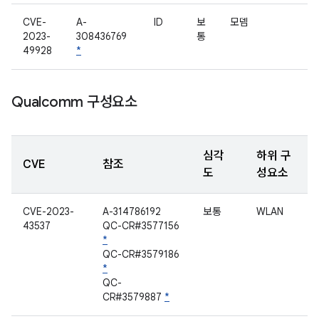
CVE-
A-
ID
보
모뎀
2023-
308436769
통
49928
*
Qualcomm 구성요소
심각
하위 구
CVE
참조
도
성요소
CVE-2023-
A-314786192
보통
WLAN
43537
QC-CR#3577156
*
QC-CR#3579186
*
QC-
CR#3579887
*