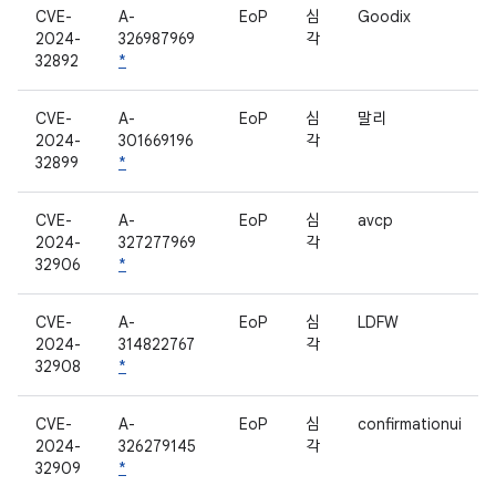
CVE-
A-
EoP
심
Goodix
2024-
326987969
각
32892
*
CVE-
A-
EoP
심
말리
2024-
301669196
각
32899
*
CVE-
A-
EoP
심
avcp
2024-
327277969
각
32906
*
CVE-
A-
EoP
심
LDFW
2024-
314822767
각
32908
*
CVE-
A-
EoP
심
confirmationui
2024-
326279145
각
32909
*