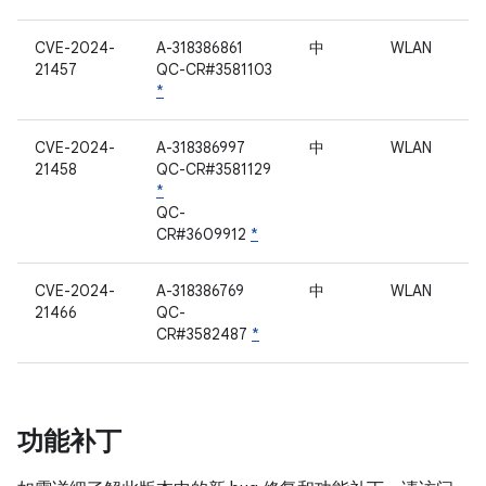
CVE-2024-
A-318386861
中
WLAN
21457
QC-CR#3581103
*
CVE-2024-
A-318386997
中
WLAN
21458
QC-CR#3581129
*
QC-
CR#3609912
*
CVE-2024-
A-318386769
中
WLAN
21466
QC-
CR#3582487
*
功能补丁