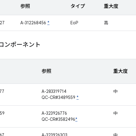
参照
タイプ
重大度
27
A-312268456
*
EoP
高
m コンポーネント
参照
重大度
77
A-283319714
中
QC-CR#3489559
*
59
A-323926776
中
QC-CR#3582496
*
67
A-323926303
中