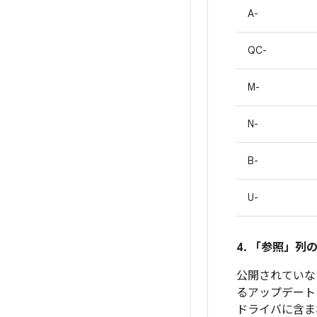
A-
QC-
M-
N-
B-
U-
4. 「参照」
列の
公開されていない
るアップデート
ドライバに含ま