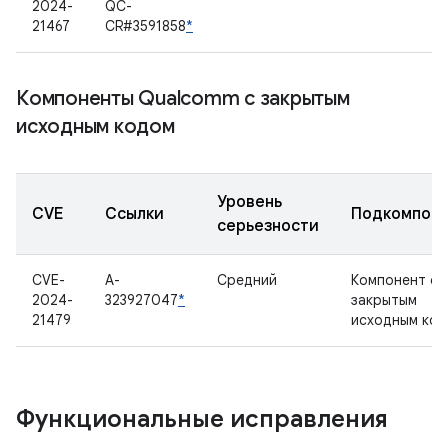
2024-
QC-
21467
CR#3591858
*
Компоненты Qualcomm с закрытым
исходным кодом
Уровень
CVE
Ссылки
Подкомпон
серьезности
CVE-
A-
Средний
Компонент с
2024-
323927047
*
закрытым
21479
исходным ко
Функциональные исправления