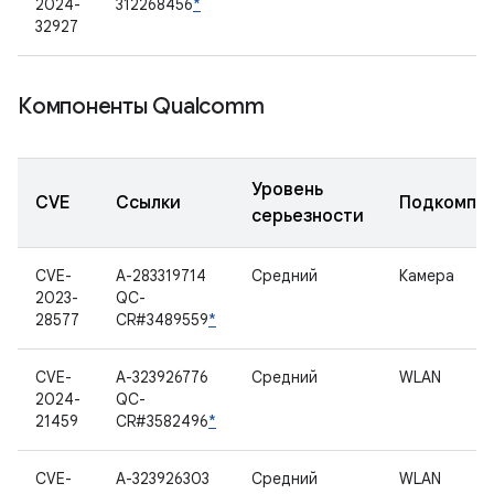
2024-
312268456
*
32927
Компоненты Qualcomm
Уровень
CVE
Ссылки
Подкомпо
серьезности
CVE-
A-283319714
Средний
Камера
2023-
QC-
28577
CR#3489559
*
CVE-
A-323926776
Средний
WLAN
2024-
QC-
21459
CR#3582496
*
CVE-
A-323926303
Средний
WLAN