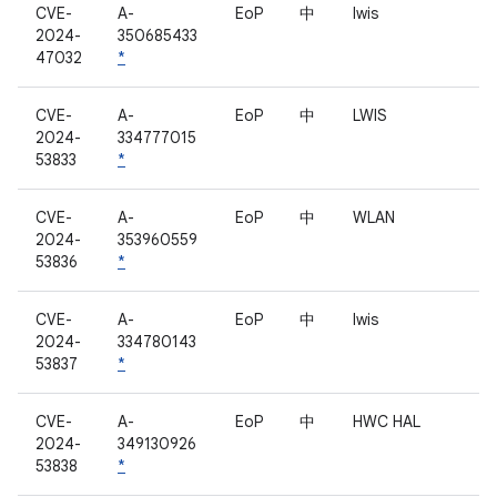
CVE-
A-
EoP
中
lwis
2024-
350685433
47032
*
CVE-
A-
EoP
中
LWIS
2024-
334777015
53833
*
CVE-
A-
EoP
中
WLAN
2024-
353960559
53836
*
CVE-
A-
EoP
中
lwis
2024-
334780143
53837
*
CVE-
A-
EoP
中
HWC HAL
2024-
349130926
53838
*