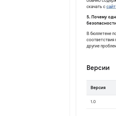
обычно содерж
скачать с
сайт
5. Почему од
безопасности
В бюллетене п
соответствия 
другие пробле
Версии
Версия
1.0