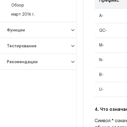
Префикс
Обзор
март 2016 г
.
A-
Функции
QC-
M-
Тестирование
N-
Рекомендации
B-
U-
4. Что означ
Символ * означ