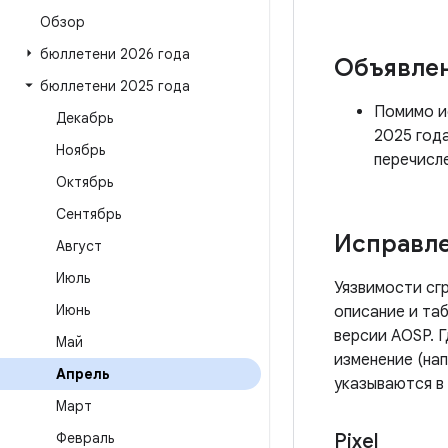
Обзор
бюллетени 2026 года
Объявле
бюллетени 2025 года
Помимо ис
Декабрь
2025 год
Ноябрь
перечисл
Октябрь
Сентябрь
Исправле
Август
Июль
Уязвимости сг
Июнь
описание и таб
версии AOSP. 
Май
изменение (нап
Апрель
указываются в
Март
Февраль
Pixel