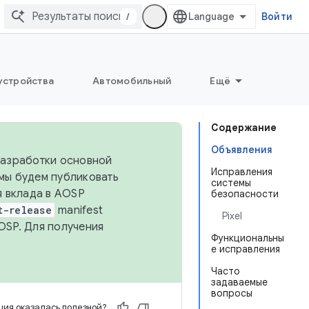
/
Войти
устройства
Автомобильный
Ещё
Содержание
Объявления
 разработки основной
Исправления
 мы будем публиковать
системы
я вклада в AOSP
безопасности
t-release
manifest
Pixel
OSP. Для получения
Функциональны
е исправления
Часто
задаваемые
вопросы
ия оказалась полезной?