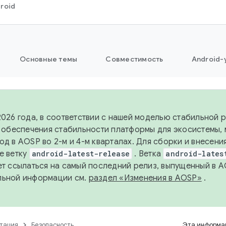
roid
Основные темы
Совместимость
Android-
2026 года, в соответствии с нашей моделью стабильной
я обеспечения стабильности платформы для экосистемы,
од в AOSP во 2-м и 4-м кварталах. Для сборки и внесени
е ветку
android-latest-release
. Ветка
android-lates
ет ссылаться на самый последний релиз, выпущенный в A
льной информации см.
раздел «Изменения в AOSP»
.
тация
Безопасность
Эта информац