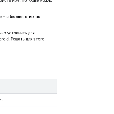
йств Pixel, которые можно
е – в бюллетенях по
жно устранить для
roid. Решать для этого
ан.