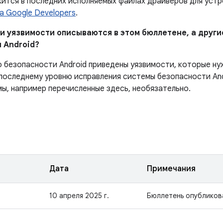
ится в последних исполняемых файлах драйверов для устро
а Google Developers
.
ни уязвимости описываются в этом бюллетене, а други
 Android?
о безопасности Android приведены уязвимости, которые ну
последнему уровню исправления системы безопасности And
мы, например перечисленные здесь, необязательно.
Дата
Примечания
10 апреля 2025 г.
Бюллетень опубликов