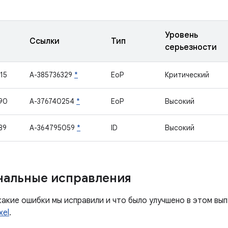
Уровень
Ссылки
Тип
серьезности
15
A-385736329
*
EoP
Критический
90
A-376740254
*
EoP
Высокий
89
A-364795059
*
ID
Высокий
нальные исправления
какие ошибки мы исправили и что было улучшено в этом вы
xel
.