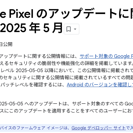
gle Pixel のアップデー
2025 年 5 月
5 日公開
xel のアップデートに関する公開情報には、
サポート対象の Google P
えるセキュリティの脆弱性や機能強化の詳細を掲載しています。G
レベル 2025-05-05 以降において、この公開情報に掲載され
roid のセキュリティに関する公開情報に掲載されているすべて
 パッチレベルを確認するには、
Android のバージョンを確
025-05-05 へのアップデートは、サポート対象のすべての Go
スにこのアップデートを適用することをすべてのユーザーにお
e デバイスのファームウェア イメージは、
Google デベロッパー サイト
で