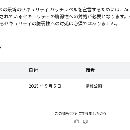
デバイスの最新のセキュリティ パッチレベルを宣言するためには、And
されているセキュリティの脆弱性への対処が必要となります。
るセキュリティの脆弱性への対処は必須ではありません。
ン
日付
備考
2025 年 5 月 5 日
情報公開
この情報は役に立ちましたか？