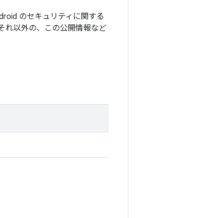
roid のセキュリティに関する
それ以外の、この公開情報など