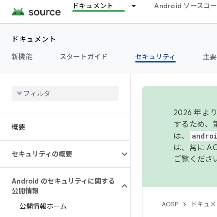
ドキュメント
Android ソース
ドキュメント
新機能
スタートガイド
セキュリティ
主要
2026 
するため、第
概要
は、
andro
は、常に 
セキュリティの概要
ご覧くださ
Android のセキュリティに関する
公開情報
AOSP
ドキュメ
公開情報ホーム