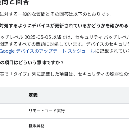
質問と回答
に対する一般的な質問とその回答は以下のとおりです。
題に対処するようにデバイスが更新されているかどうかを確かめ
チレベル 2025-05-05 以降では、セキュリティ パッチレベル 
関連するすべての問題に対処しています。デバイスのセキュリ
Google デバイスのアップデート スケジュール
に記載されてい
の項目はどういう意味ですか？
表で「タイプ」
列に記載した項目は、セキュリティの脆弱性の
定義
リモートコード実行
権限昇格