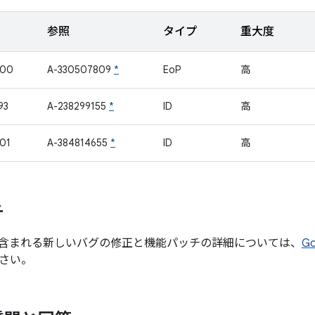
参照
タイプ
重大度
700
A-330507809
*
EoP
高
93
A-238299155
*
ID
高
01
A-384814655
*
ID
高
チ
含まれる新しいバグの修正と機能パッチの詳細については、
G
さい。