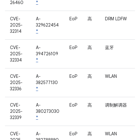
26460
*
CVE-
A-
EoP
高
DRM LDFW
2025-
329622454
32314
*
CVE-
A-
EoP
高
蓝牙
2025-
394726109
32334
*
CVE-
A-
EoP
高
WLAN
2025-
382577130
32336
*
CVE-
A-
EoP
高
调制解调器
2025-
380273030
32339
*
CVE-
A-
EoP
高
WLAN