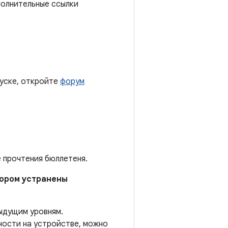
полнительные ссылки
пуске, откройте
форум
е прочтения бюллетеня.
отором устранены
ыдущим уровням.
ности на устройстве, можно