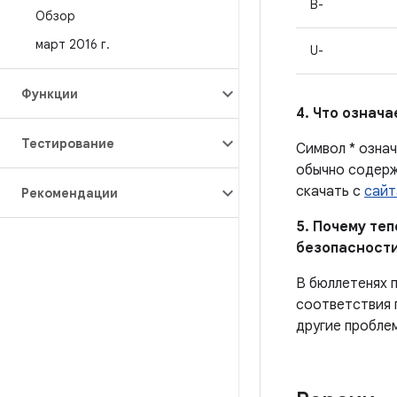
B-
Обзор
март 2016 г
.
U-
Функции
4. Что означ
Тестирование
Символ * означ
обычно содерж
скачать с
сайт
Рекомендации
5. Почему те
безопасности
В бюллетенях 
соответствия 
другие пробле