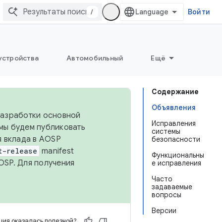
/
Войти
устройства
Автомобильный
Ещё
Содержание
Объявления
 разработки основной
Исправления
 мы будем публиковать
системы
я вклада в AOSP
безопасности
t-release
manifest
Функциональны
OSP. Для получения
е исправления
Часто
задаваемые
вопросы
Версии
ия оказалась полезной?