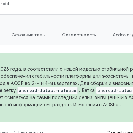
roid
Основные темы
Совместимость
Android-
2026 года, в соответствии с нашей моделью стабильной
я обеспечения стабильности платформы для экосистемы,
од в AOSP во 2-м и 4-м кварталах. Для сборки и внесени
е ветку
android-latest-release
. Ветка
android-lates
ет ссылаться на самый последний релиз, выпущенный в A
льной информации см.
раздел «Изменения в AOSP»
.
тация
Безопасность
Эта информац