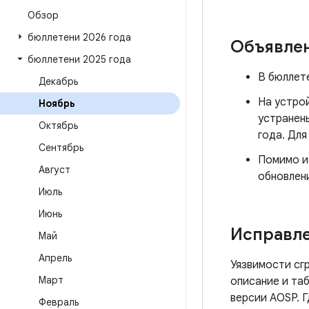
Обзор
бюллетени 2026 года
Объявле
бюллетени 2025 года
В бюллете
Декабрь
На устро
Ноябрь
устранены
Октябрь
года. Для
Сентябрь
Помимо ис
Август
обновлен
Июль
Июнь
Исправле
Май
Апрель
Уязвимости сг
Март
описание и таб
версии AOSP. 
Февраль