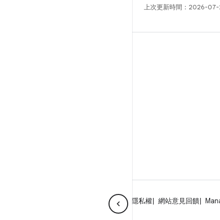
上次更新時間：2026-07-
版本
Android 程式庫
相關規定
下載程式碼
預覽二進位檔
原廠映像檔
驅動程式二進位檔
關於 Android
社群
法律條款
授權
隱私權
網站意見回饋
Man