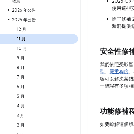
總覽
2025-0
使用這些安
2026 年公告
除了修補 2
2025 年公告
漏洞提供
12 月
11 月
10 月
安全性修
9 月
我們依照受影響
8 月
型
、
嚴重程度
。
7 月
容可以解決某錯誤
一錯誤有多項相
6 月
5 月
4 月
功能修補
3 月
如要瞭解這個版
2 月