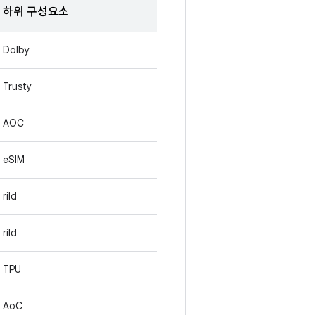
하위 구성요소
Dolby
Trusty
AOC
eSIM
rild
rild
TPU
AoC