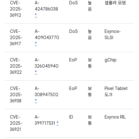
CVE-
A-
DoS
높
셀룰러 모뎀
2025-
424786038
음
36912
*
CVE-
A-
DoS
높
Exynos-
2025-
409043770
음
SLSI
36917
*
CVE-
A-
EoP
보
gChip
2025-
326045940
통
36922
*
CVE-
A-
EoP
보
Pixel Tablet
2025-
308947502
통
도크
36938
*
CVE-
A-
ID
보
Exynos RIL
2025-
399717531
*
통
36921