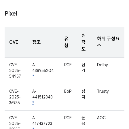
Pixel
심
유
하위 구성요
CVE
참조
각
형
소
도
CVE-
A-
RCE
심
Dolby
2025-
438955204
각
54957
*
CVE-
A-
EoP
심
Trusty
2025-
441512848
각
36935
*
CVE-
A-
RCE
높
AOC
2025-
417437723
음