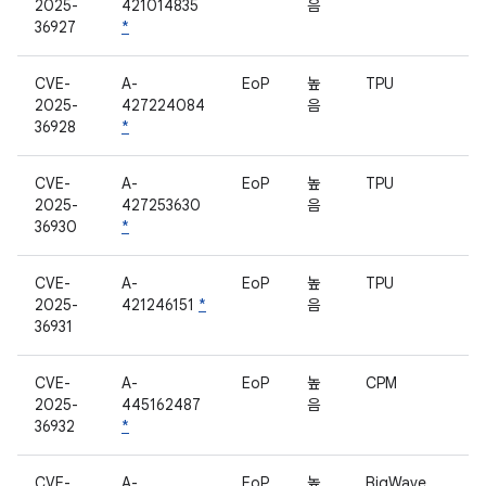
2025-
421014835
음
36927
*
CVE-
A-
EoP
높
TPU
2025-
427224084
음
36928
*
CVE-
A-
EoP
높
TPU
2025-
427253630
음
36930
*
CVE-
A-
EoP
높
TPU
2025-
421246151
*
음
36931
CVE-
A-
EoP
높
CPM
2025-
445162487
음
36932
*
CVE-
A-
EoP
높
BigWave