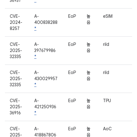
36937
*
CVE-
A-
EoP
높
eSIM
2024-
400838288
음
8257
*
CVE-
A-
EoP
높
rild
2025-
397679986
음
32335
*
CVE-
A-
EoP
높
rild
2025-
430029957
음
32335
*
CVE-
A-
EoP
높
TPU
2025-
421250936
음
36916
*
CVE-
A-
EoP
높
AoC
2025-
418867806
음