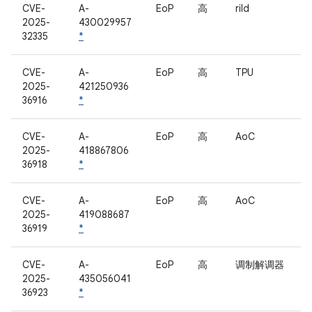
CVE-
A-
EoP
高
rild
2025-
430029957
32335
*
CVE-
A-
EoP
高
TPU
2025-
421250936
36916
*
CVE-
A-
EoP
高
AoC
2025-
418867806
36918
*
CVE-
A-
EoP
高
AoC
2025-
419088687
36919
*
CVE-
A-
EoP
高
调制解调器
2025-
435056041
36923
*