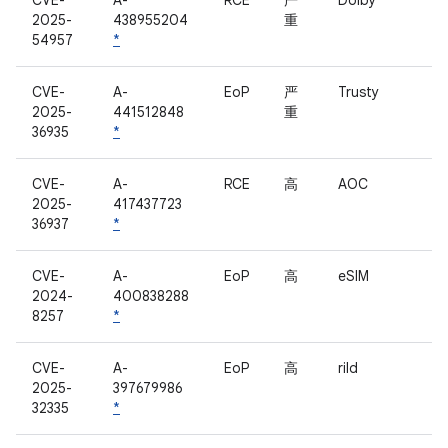
CVE-
A-
RCE
严
Dolby
2025-
438955204
重
54957
*
CVE-
A-
EoP
严
Trusty
2025-
441512848
重
36935
*
CVE-
A-
RCE
高
AOC
2025-
417437723
36937
*
CVE-
A-
EoP
高
eSIM
2024-
400838288
8257
*
CVE-
A-
EoP
高
rild
2025-
397679986
32335
*