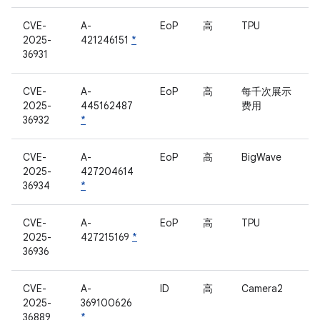
CVE-
A-
EoP
高
TPU
2025-
421246151
*
36931
CVE-
A-
EoP
高
每千次展示
2025-
445162487
费用
36932
*
CVE-
A-
EoP
高
BigWave
2025-
427204614
36934
*
CVE-
A-
EoP
高
TPU
2025-
427215169
*
36936
CVE-
A-
ID
高
Camera2
2025-
369100626
36889
*