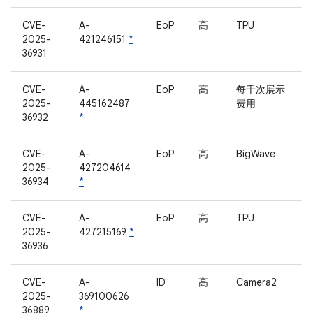
CVE-
A-
EoP
高
TPU
2025-
421246151
*
36931
CVE-
A-
EoP
高
每千次展示
2025-
445162487
费用
36932
*
CVE-
A-
EoP
高
BigWave
2025-
427204614
36934
*
CVE-
A-
EoP
高
TPU
2025-
427215169
*
36936
CVE-
A-
ID
高
Camera2
2025-
369100626
36889
*