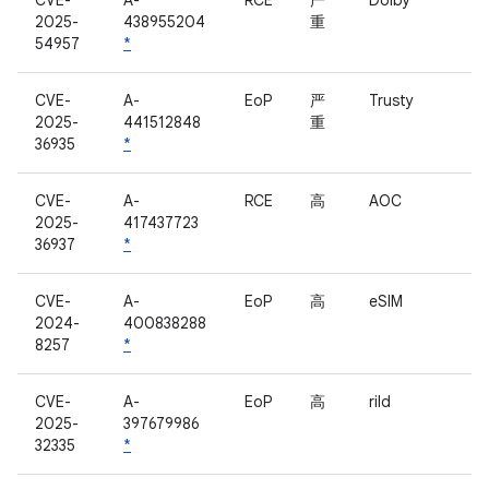
CVE-
A-
RCE
严
Dolby
2025-
438955204
重
54957
*
CVE-
A-
EoP
严
Trusty
2025-
441512848
重
36935
*
CVE-
A-
RCE
高
AOC
2025-
417437723
36937
*
CVE-
A-
EoP
高
eSIM
2024-
400838288
8257
*
CVE-
A-
EoP
高
rild
2025-
397679986
32335
*