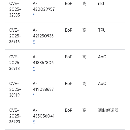
CVE-
A-
EoP
高
rild
2025-
430029957
32335
*
CVE-
A-
EoP
高
TPU
2025-
421250936
36916
*
CVE-
A-
EoP
高
AoC
2025-
418867806
36918
*
CVE-
A-
EoP
高
AoC
2025-
419088687
36919
*
CVE-
A-
EoP
高
调制解调器
2025-
435056041
36923
*