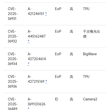
CVE-
A-
EoP
高
TPU
2025-
421246151
*
36931
CVE-
A-
EoP
高
千次曝光出
2025-
445162487
價
36932
*
CVE-
A-
EoP
高
BigWave
2025-
427204614
36934
*
CVE-
A-
EoP
高
TPU
2025-
427215169
*
36936
CVE-
A-
ID
高
Camera2
2025-
369100626
36889
*