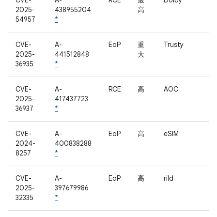
CVE-
A-
RCE
最
Dolby
2025-
438955204
高
54957
*
CVE-
A-
EoP
重
Trusty
2025-
441512848
大
36935
*
CVE-
A-
RCE
高
AOC
2025-
417437723
36937
*
CVE-
A-
EoP
高
eSIM
2024-
400838288
8257
*
CVE-
A-
EoP
高
rild
2025-
397679986
32335
*