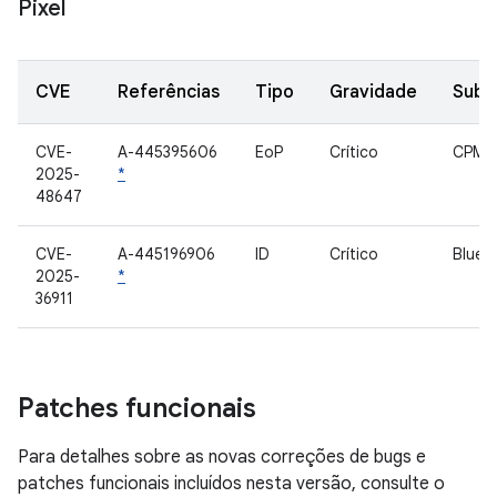
Pixel
CVE
Referências
Tipo
Gravidade
Subc
CVE-
A-445395606
EoP
Crítico
CPM
2025-
*
48647
CVE-
A-445196906
ID
Crítico
Bluet
2025-
*
36911
Patches funcionais
Para detalhes sobre as novas correções de bugs e
patches funcionais incluídos nesta versão, consulte o