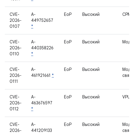
CVE-
A-
EoP
Высокий
CPM
2026-
449752657
0107
*
CVE-
A-
EoP
Высокий
Моде
2026-
440358226
0110
*
CVE-
A-
EoP
Высокий
Моде
2026-
461921661
*
связи
0111
CVE-
A-
EoP
Высокий
VPU
2026-
463676597
0112
*
CVE-
A-
EoP
Высокий
Моде
2026-
441209133
связи