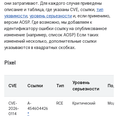
они затрагивают. Для каждого случая приведены
описание и таблица, где указаны CVE, ссылки,
тип
уязвимости
,
уровень серьезности
и, если применимо,
версии AOSP. Где возможно, мы добавляем к
идентификатору ошибки ссылку на опубликованное
изменение (например, список AOSP) Если таких
изменений несколько, дополнительные ссылки
указываются в квадратных скобках.
Pixel
Уровень
CVE
Ссылки
Тип
Подк
серьезности
CVE-
A-
RCE
Критический
Моде
2026-
454604426
0114
*