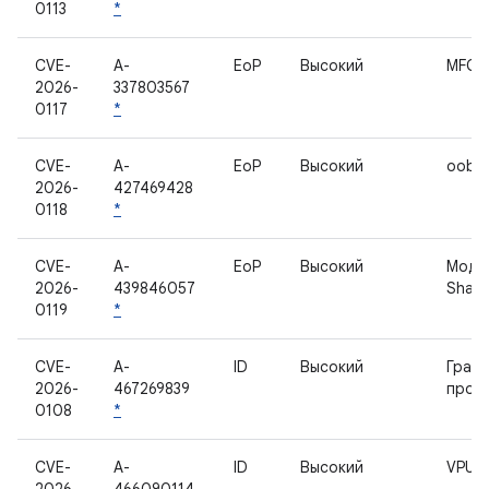
0113
*
CVE-
A-
EoP
Высокий
MFC
2026-
337803567
0117
*
CVE-
A-
EoP
Высокий
oobco
2026-
427469428
0118
*
CVE-
A-
EoP
Высокий
Модул
2026-
439846057
Shan
0119
*
CVE-
A-
ID
Высокий
Граф
2026-
467269839
проц
0108
*
CVE-
A-
ID
Высокий
VPU