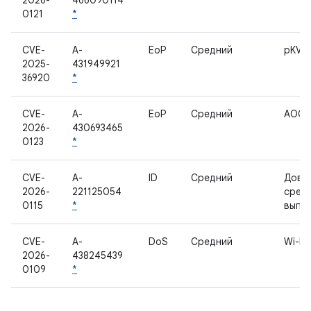
2026-
466090114
0121
*
CVE-
A-
EoP
Средний
pKVM
2025-
431949921
36920
*
CVE-
A-
EoP
Средний
AOC
2026-
430693465
0123
*
CVE-
A-
ID
Средний
Дове
2026-
221125054
сред
0115
*
выпо
CVE-
A-
DoS
Средний
Wi-Fi
2026-
438245439
0109
*