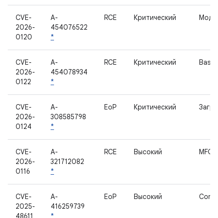
CVE-
A-
RCE
Критический
Моде
2026-
454076522
0120
*
CVE-
A-
RCE
Критический
Base
2026-
454078934
0122
*
CVE-
A-
EoP
Критический
Загру
2026-
308585798
0124
*
CVE-
A-
RCE
Высокий
MFC
2026-
321712082
0116
*
CVE-
A-
EoP
Высокий
Comp
2025-
416259739
48611
*