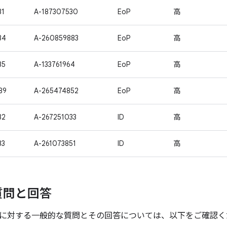
31
A-187307530
EoP
高
34
A-260859883
EoP
高
35
A-133761964
EoP
高
89
A-265474852
EoP
高
32
A-267251033
ID
高
33
A-261073851
ID
高
質問と回答
に対する一般的な質問とその回答については、以下をご確認く