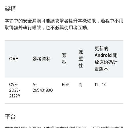
架構
本節中的安全漏洞可能讓攻擊者提升本機權限，過程中不用
取得額外執行權限，也不必與使用者互動。
更新的
嚴
類
Android 開
CVE
參考資料
重
型
放原始碼計
性
畫版本
CVE-
A-
EoP
高
11、13
2023-
265431830
21229
平台