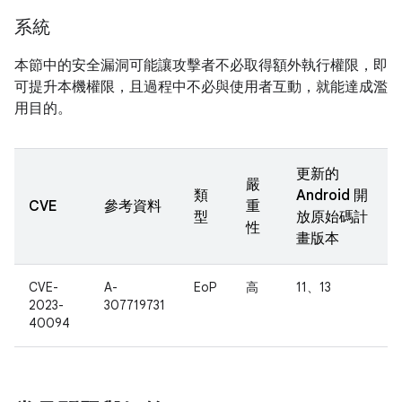
系統
本節中的安全漏洞可能讓攻擊者不必取得額外執行權限，即
可提升本機權限，且過程中不必與使用者互動，就能達成濫
用目的。
更新的
嚴
類
Android 開
CVE
參考資料
重
型
放原始碼計
性
畫版本
CVE-
A-
EoP
高
11、13
2023-
307719731
40094