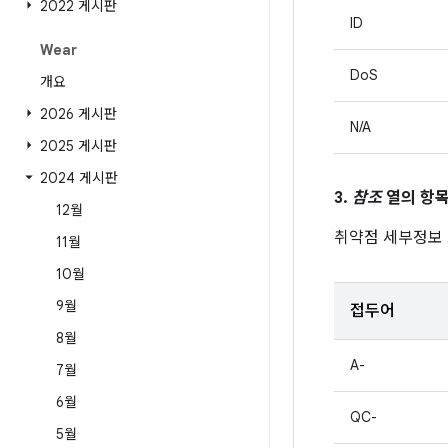
2022 게시판
ID
Wear
DoS
개요
2026 게시판
N/A
2025 게시판
2024 게시판
3.
참조
열의 항목
12월
취약점 세부정보
11월
10월
9월
접두어
8월
A-
7월
6월
QC-
5월