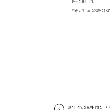
등록 상표입니다.
최종 업데이트: 2025-07-27
빌드
Android 저장소
요구사항
다운로드
바이너리 미리보기
공장 출고 시 이미지
드라이버 바이너리
Android 정보
커뮤니티
법률 조항
라이선스
개인정보처리방침
사