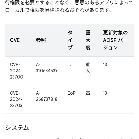
行権限を必要とすることなく、悪意のあるアプリによって
ローカルで権限を昇格されるおそれがあります。
タ
重
更新対象の
CVE
参照
イ
大
AOSP バー
プ
度
ジョン
CVE-
A-
ID
重
13
2024-
310634539
大
23700
CVE-
A-
EoP
高
13
2024-
268737818
23703
システム