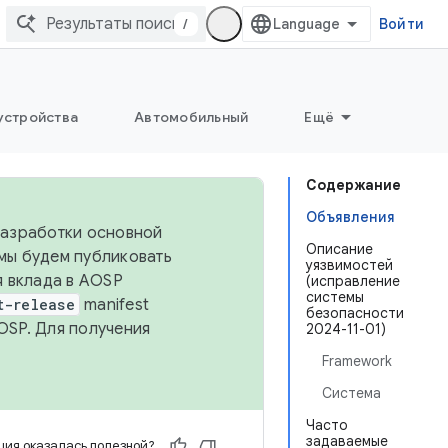
/
Войти
устройства
Автомобильный
Ещё
Содержание
Объявления
 разработки основной
Описание
 мы будем публиковать
уязвимостей
я вклада в AOSP
(исправление
системы
t-release
manifest
безопасности
OSP. Для получения
2024-11-01)
Framework
Система
Часто
задаваемые
ия оказалась полезной?