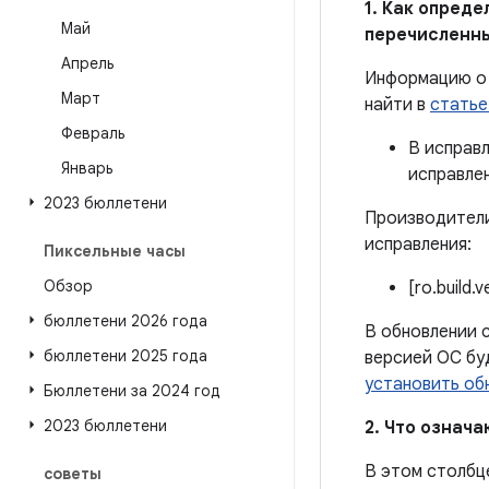
1. Как опред
Май
перечисленн
Апрель
Информацию о 
Март
найти в
статье
Февраль
В исправ
Январь
исправле
2023 бюллетени
Производители
исправления:
Пиксельные часы
Обзор
[ro.build.
бюллетени 2026 года
В обновлении с
бюллетени 2025 года
версией ОС бу
установить об
Бюллетени за 2024 год
2023 бюллетени
2. Что означ
В этом столбц
советы