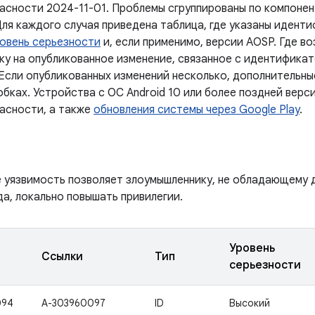
асности 2024-11-01. Проблемы сгруппированы по компонен
Для каждого случая приведена таблица, где указаны идент
овень серьезности
и, если применимо, версии AOSP. Где в
ку на опубликованное изменение, связанное с идентифика
 Если опубликованных изменений несколько, дополнительны
бках. Устройства с ОС Android 10 или более поздней верс
асности, а также
обновления системы через Google Play
.
е уязвимость позволяет злоумышленнику, не обладающему 
а, локально повышать привилегии.
Уровень
Ссылки
Тип
серьезности
094
A-303960097
ID
Высокий