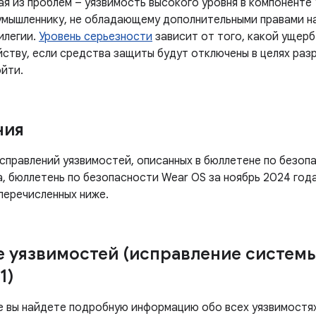
ая из проблем – уязвимость высокого уровня в компоненте
умышленнику, не обладающему дополнительными правами на
илегии.
Уровень серьезности
зависит от того, какой ущер
йству, если средства защиты будут отключены в целях раз
ойти.
ния
правлений уязвимостей, описанных в бюллетене по безопа
а, бюллетень по безопасности Wear OS за ноябрь 2024 год
перечисленных ниже.
 уязвимостей (исправление систем
1)
е вы найдете подробную информацию обо всех уязвимостях