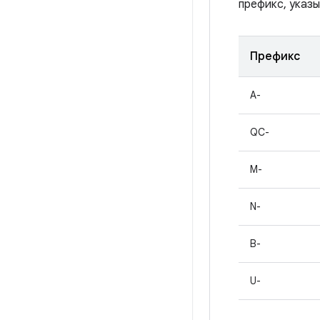
префикс, указы
Префикс
A-
QC-
M-
N-
B-
U-