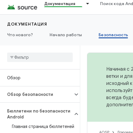
Документация
Поиск кода And
ДОКУМЕНТАЦИЯ
Что нового?
Начало работы
Безопасность
Начиная с 
ветки и дл
Обзор
исходный к
используйт
Обзор безопасности
всегда буд
дополните
Бюллетени по безопасности
Android
Главная страница бюллетеней
AOSP
Докумен