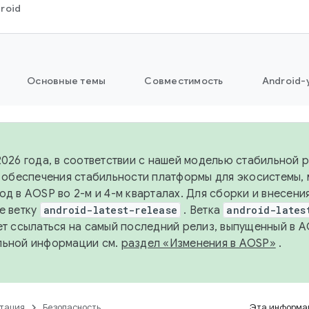
roid
Основные темы
Совместимость
Android-
2026 года, в соответствии с нашей моделью стабильной
я обеспечения стабильности платформы для экосистемы,
од в AOSP во 2-м и 4-м кварталах. Для сборки и внесени
е ветку
android-latest-release
. Ветка
android-lates
ет ссылаться на самый последний релиз, выпущенный в A
льной информации см.
раздел «Изменения в AOSP»
.
тация
Безопасность
Эта информац