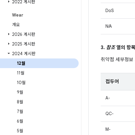
2022 게시판
DoS
Wear
개요
N/A
2026 게시판
2025 게시판
3.
참조
열의 항목
2024 게시판
취약점 세부정보
12월
11월
접두어
10월
9월
A-
8월
7월
QC-
6월
M-
5월