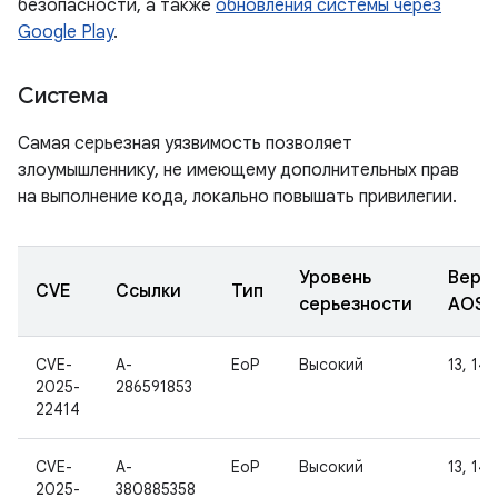
безопасности, а также
обновления системы через
Google Play
.
Система
Самая серьезная уязвимость позволяет
злоумышленнику, не имеющему дополнительных прав
на выполнение кода, локально повышать привилегии.
Уровень
Верс
CVE
Ссылки
Тип
серьезности
AOSP
CVE-
A-
EoP
Высокий
13, 14
2025-
286591853
22414
CVE-
A-
EoP
Высокий
13, 14
2025-
380885358