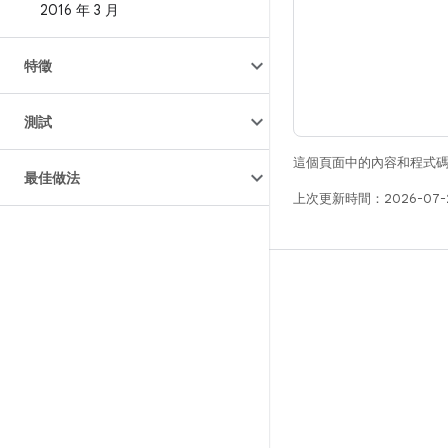
2016 年 3 月
特徵
測試
這個頁面中的內容和程式
最佳做法
上次更新時間：2026-07-
版本
Android 程式庫
相關規定
下載程式碼
預覽二進位檔
原廠映像檔