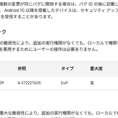
複数の変更が同じバグに関係する場合は、バグ ID の後に記載
 Android 10 以降を搭載したデバイスは、セキュリティ ア
ト
を受信することがあります。
ーク
の脆弱性により、追加の実行権限がなくても、ローカルで権限
を悪用するためにユーザーの操作は必要ありません。
参照
タイプ
重大度
39
A-372227605
EoP
高
重大な脆弱性により、追加の実行権限がなくても、ローカルで