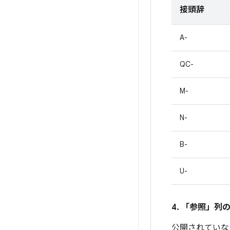
接頭辞
A-
QC-
M-
N-
B-
U-
4. 「参照」
列の
公開されていな