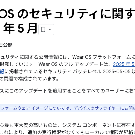
r OS のセキュリティに
5 年 5 月
5 日公開
のセキュリティに関する公開情報には、Wear OS プラットフォ
載しています。 Wear OS のフル アップデートは、
2025 年 
報
に掲載されているセキュリティ パッチレベル 2025-05-0
の問題で構成されています。
スにこのアップデートを適用することをすべてのユーザーにお
スのファームウェア イメージについては、デバイスのサプライヤーにお問
ち最も重大度の高いものは、システム コンポーネントに存在
これにより、追加の実行権限がなくてもローカルで権限が昇格