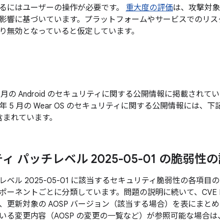
るにはユーザーの操作が必要です。
重大度の評価
は、攻撃対象
影響に基づいています。プラットフォームやサービスでのリス
り無効となっていると仮定しています。
年 5 月の Android のセキュリティに関する公開情報に掲載さ
5 年 5 月の Wear OS のセキュリティに関する公開情報には、下記
含まれています。
 パッチレベル 2025-05-01 の脆弱性
ベル 2025-05-01 に該当するセキュリティ脆弱性の各項
ポーネントごとに分類しています。問題の説明に続いて、CVE 
、更新対象の AOSP バージョン（該当する場合）を表にまと
いる変更内容（AOSP の変更の一覧など）が参照可能な場合は、