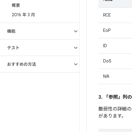
概要
2016 年 3 月
RCE
EoP
機能
ID
テスト
DoS
おすすめの方法
N/A
3. 「参照」
列の
脆弱性の詳細の
があります。