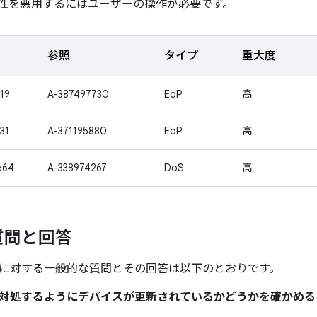
性を悪用するにはユーザーの操作が必要です。
参照
タイプ
重大度
19
A-387497730
EoP
高
31
A-371195880
EoP
高
664
A-338974267
DoS
高
質問と回答
に対する一般的な質問とその回答は以下のとおりです。
題に対処するようにデバイスが更新されているかどうかを確かめ