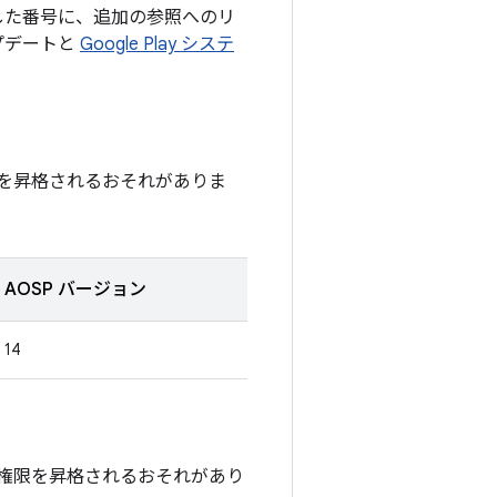
した番号に、追加の参照へのリ
ップデートと
Google Play システ
を昇格されるおそれがありま
AOSP バージョン
14
権限を昇格されるおそれがあり