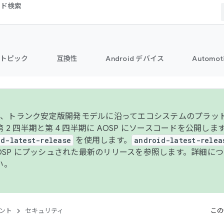
コード検索
トピック
互換性
Android デバイス
Automot
年より、トランク安定版開発モデルに沿ってエコシステムのプラ
 2 四半期と第 4 四半期に AOSP にソースコードを公開しま
id-latest-release
を使用します。
android-latest-relea
AOSP にプッシュされた最新のリリースを参照します。詳細に
い。
ント
セキュリティ
この