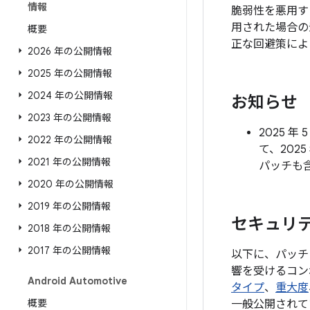
情報
脆弱性を悪用す
用された場合の
概要
正な回避策によ
2026 年の公開情報
2025 年の公開情報
2024 年の公開情報
お知らせ
2023 年の公開情報
2025 
2022 年の公開情報
て、202
2021 年の公開情報
パッチも
2020 年の公開情報
2019 年の公開情報
セキュリティ
2018 年の公開情報
2017 年の公開情報
以下に、パッチレ
響を受けるコン
Android Automotive
タイプ
、
重大度
概要
一般公開されて