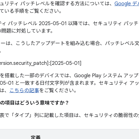
ュリティ パッチレベルを確認する方法については、
Google
ている手順をご覧ください。
ィ パッチレベル 2025-05-01 以降では、セキュリティ パッチレベ
の問題に対処しています。
カーは、こうしたアップデートを組み込む場合、パッチレベル
。
version.security_patch]:[2025-05-01]
0 以降を搭載した一部のデバイスでは、Google Play システム 
5-05-01 と一致する日付文字列が含まれます。セキュリティ 
は、
こちらの記事
をご覧ください。
の項目はどういう意味ですか？
表で「タイプ」
列に記載した項目は、セキュリティの脆弱性の
定義