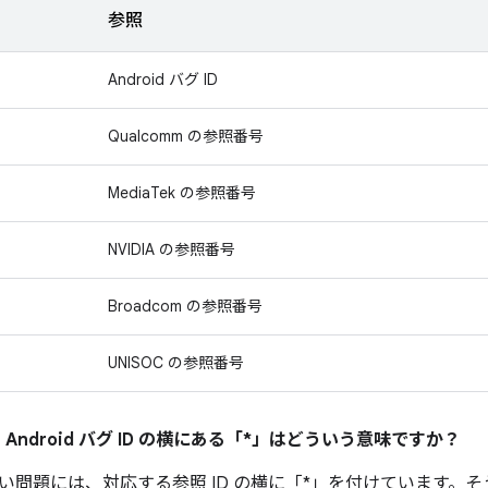
参照
Android バグ ID
Qualcomm の参照番号
MediaTek の参照番号
NVIDIA の参照番号
Broadcom の参照番号
UNISOC の参照番号
 Android バグ ID の横にある「*」はどういう意味ですか？
い問題には、対応する参照 ID の横に「*」を付けています。