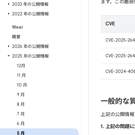
ます。この脆弱
2023 年の公開情報
2022 年の公開情報
CVE
Wear
概要
CVE-2025-264
2026 年の公開情報
CVE-2025-264
2025 年の公開情報
12月
CVE-2024-40
11 月
10 月
9 月
一般的な
8 月
7 月
上記の公開情報
6 月
1. 上記の問
5 月