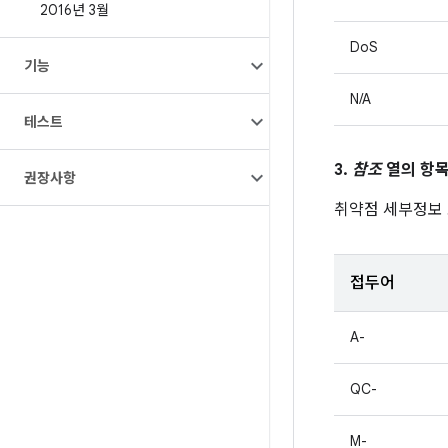
2016년 3월
DoS
기능
N/A
테스트
3.
참조
열의 항목
권장사항
취약점 세부정보
접두어
A-
QC-
M-