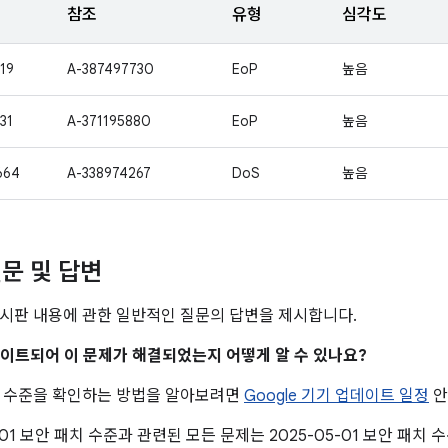
참조
유형
심각도
19
A-387497730
EoP
높음
31
A-371195880
EoP
높음
664
A-338974267
DoS
높음
문 및 답변
시판 내용에 관한 일반적인 질문의 답변을 제시합니다.
업데이트되어 이 문제가 해결되었는지 어떻게 알 수 있나요?
치 수준을 확인하는 방법을 알아보려면
Google 기기 업데이트 일정
안
5-01 보안 패치 수준과 관련된 모든 문제는 2025-05-01 보안 패치